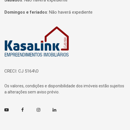
Sábados
:
Não haverá expediente
Domingos e feriados
:
Não haverá expediente
Página inicial
CRECI: CJ 5164\O
Os valores, condições e disponibilidade dos imóveis estão sujeitos
a alterações sem aviso prévio.
Youtube
Facebook
Instagram
Linkedin