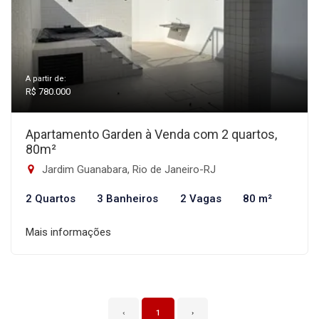
A partir de:
R$ 780.000
Apartamento Garden à Venda com 2 quartos,
80m²
Jardim Guanabara, Rio de Janeiro-RJ
2 Quartos
3 Banheiros
2 Vagas
80 m²
Mais informações
‹
1
›