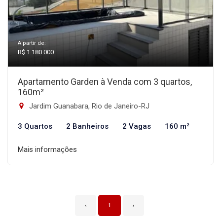
A partir de:
R$ 1.180.000
Apartamento Garden à Venda com 3 quartos,
160m²
Jardim Guanabara, Rio de Janeiro-RJ
3 Quartos
2 Banheiros
2 Vagas
160 m²
Mais informações
‹
1
›