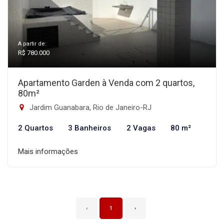
A partir de:
R$ 780.000
Apartamento Garden à Venda com 2 quartos,
80m²
Jardim Guanabara, Rio de Janeiro-RJ
2 Quartos
3 Banheiros
2 Vagas
80 m²
Mais informações
‹
1
›