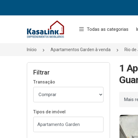
Página inicial
Todas as categorias
I
Início
Apartamentos Garden à venda
Rio de
1 Ap
Filtrar
Guan
Transação
Ordenar
Tipos de imóvel