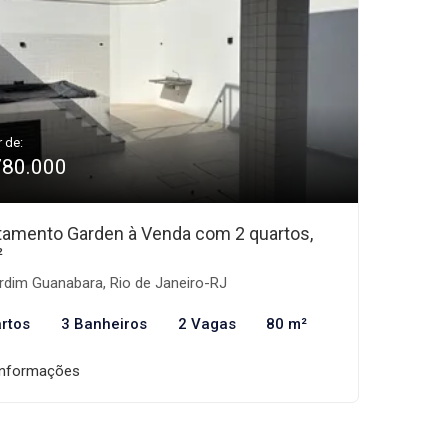
r de:
780.000
tamento Garden à Venda com 2 quartos,
²
rdim Guanabara, Rio de Janeiro-RJ
rtos
3 Banheiros
2 Vagas
80 m²
informações