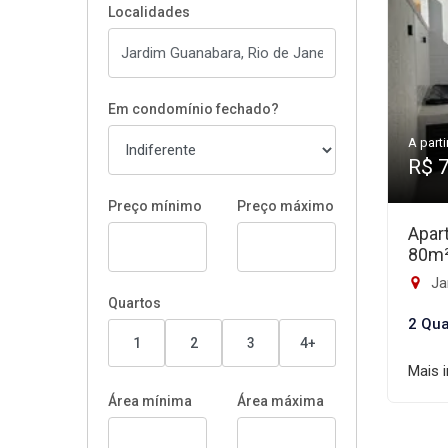
Localidades
Em condomínio fechado?
A parti
R$ 
Preço mínimo
Preço máximo
Apar
80m
Ja
Quartos
2 Qua
1
2
3
4+
Mais 
Área mínima
Área máxima