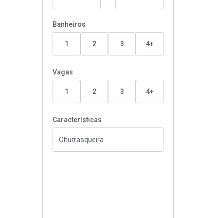
Banheiros
1
2
3
4+
Vagas
1
2
3
4+
Características