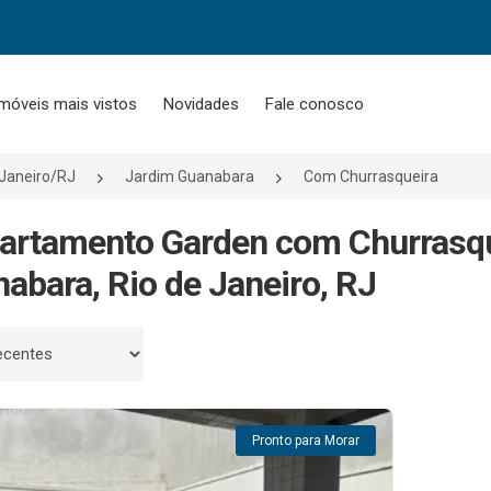
móveis mais vistos
Novidades
Fale conosco
 Janeiro/RJ
Jardim Guanabara
Com Churrasqueira
artamento Garden com Churrasqu
abara, Rio de Janeiro, RJ
 por
Pronto para Morar