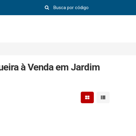
eira à Venda em Jardim
Mostrar resultados em 
Mostrar resultad