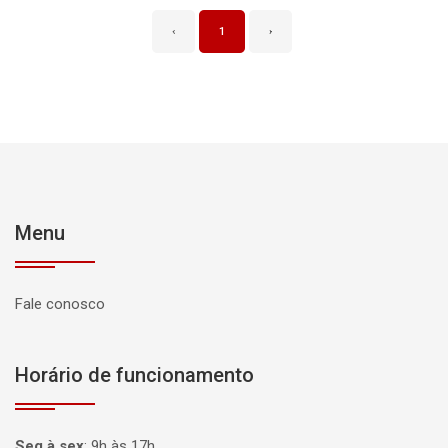
‹
1
›
Menu
Fale conosco
Horário de funcionamento
Seg à sex
:
9h às 17h