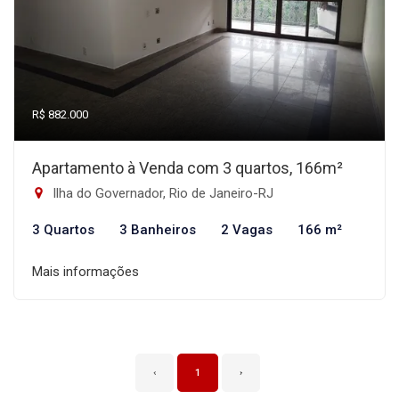
R$ 882.000
Apartamento à Venda com 3 quartos, 166m²
Ilha do Governador, Rio de Janeiro-RJ
3 Quartos
3 Banheiros
2 Vagas
166 m²
Mais informações
‹
1
›