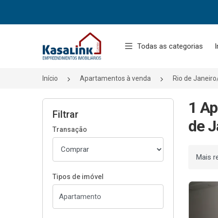
Página inicial
Todas as categorias
I
Início
Apartamentos à venda
Rio de Janeir
1 Ap
Filtrar
de J
Transação
Ordenar
Tipos de imóvel