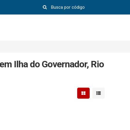
em Ilha do Governador, Rio
Mostrar resultados em 
Mostrar resultad