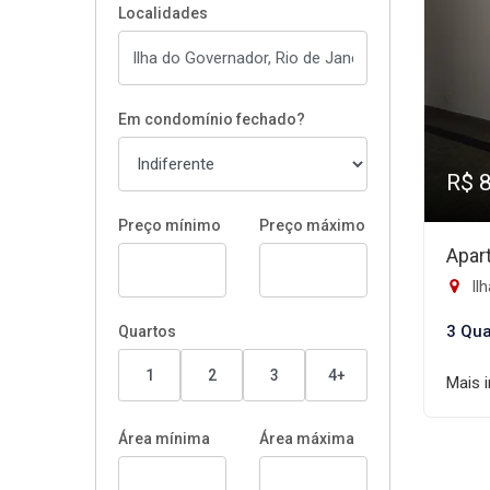
Localidades
Em condomínio fechado?
R$ 
Preço mínimo
Preço máximo
Apar
Ilh
3 Qua
Quartos
1
2
3
4+
Mais 
Área mínima
Área máxima