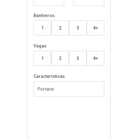
Banheiros
1
2
3
4+
Vagas
1
2
3
4+
Características