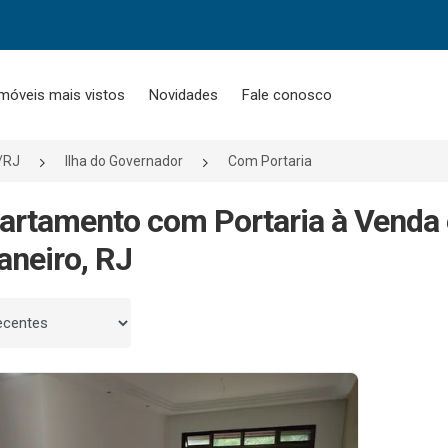
móveis mais vistos
Novidades
Fale conosco
o/RJ
Ilha do Governador
Com Portaria
artamento com Portaria à Venda 
aneiro, RJ
 por