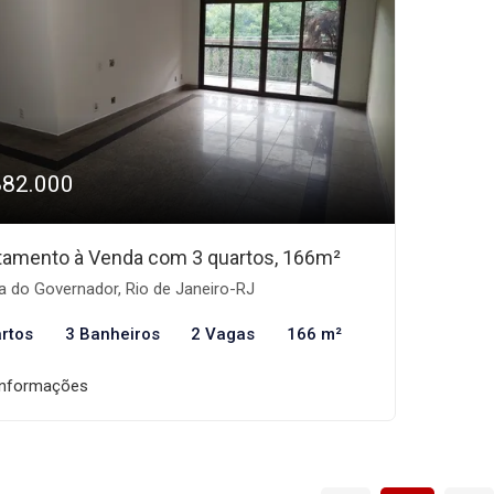
882.000
tamento à Venda com 3 quartos, 166m²
a do Governador, Rio de Janeiro-RJ
rtos
3 Banheiros
2 Vagas
166 m²
informações