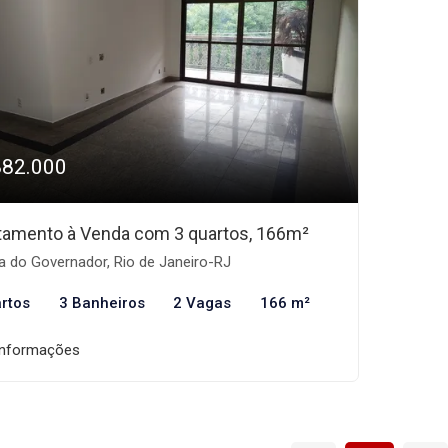
882.000
tamento à Venda com 3 quartos, 166m²
a do Governador, Rio de Janeiro-RJ
rtos
3 Banheiros
2 Vagas
166 m²
informações