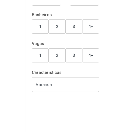
Banheiros
1
2
3
4+
Vagas
1
2
3
4+
Características