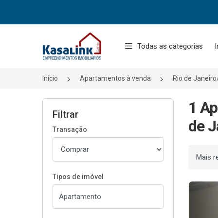
Página inicial
Todas as categorias
I
Início
Apartamentos à venda
Rio de Janeir
1 Ap
Filtrar
de J
Transação
Ordenar
Tipos de imóvel