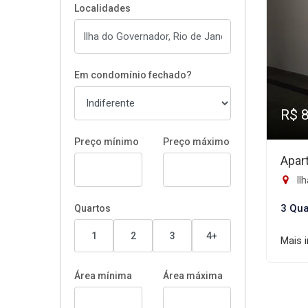
Localidades
Em condomínio fechado?
R$ 
Preço mínimo
Preço máximo
Apar
Ilh
3 Qua
Quartos
1
2
3
4+
Mais 
Área mínima
Área máxima