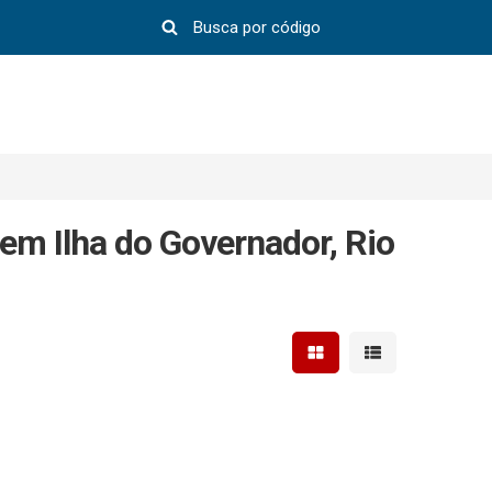
m Ilha do Governador, Rio
Mostrar resultados em 
Mostrar resultad