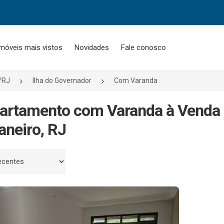
móveis mais vistos
Novidades
Fale conosco
o/RJ
Ilha do Governador
Com Varanda
artamento com Varanda à Venda e
aneiro, RJ
 por