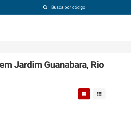
 em Jardim Guanabara, Rio
Mostrar resultados em 
Mostrar resultad