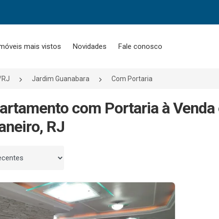
móveis mais vistos
Novidades
Fale conosco
o/RJ
Jardim Guanabara
Com Portaria
artamento com Portaria à Venda
aneiro, RJ
 por