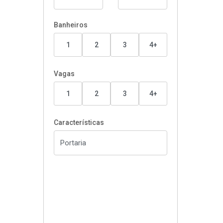
Banheiros
1
2
3
4+
Vagas
1
2
3
4+
Características