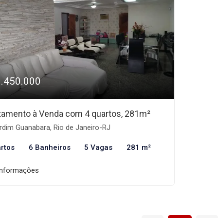
1.450.000
tamento à Venda com 4 quartos, 281m²
rdim Guanabara, Rio de Janeiro-RJ
rtos
6 Banheiros
5 Vagas
281 m²
informações