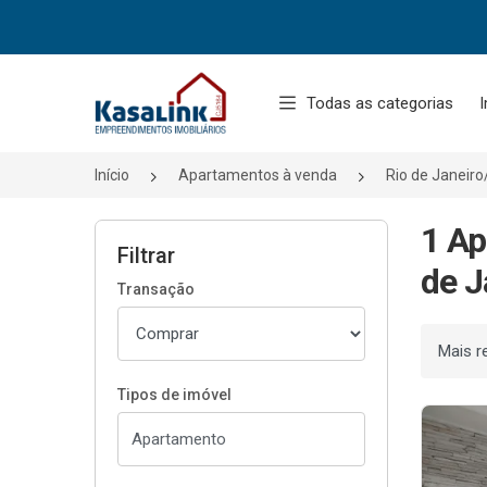
Página inicial
Todas as categorias
I
Início
Apartamentos à venda
Rio de Janeir
1 Ap
Filtrar
de J
Transação
Ordenar
Tipos de imóvel