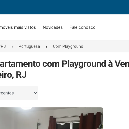
móveis mais vistos
Novidades
Fale conosco
o/RJ
Portuguesa
Com Playground
artamento com Playground à Ven
iro, RJ
 por