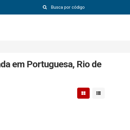
da em Portuguesa, Rio de
Mostrar resultados em 
Mostrar resultad