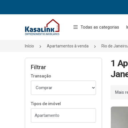
Página inicial
Todas as categorias
I
Início
Apartamentos à venda
Rio de Janeir
1 Ap
Filtrar
Jane
Transação
Ordenar
Tipos de imóvel