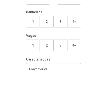
Banheiros
1
2
3
4+
Vagas
1
2
3
4+
Características