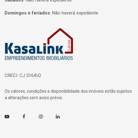
Sábados
:
Não haverá expediente
Domingos e feriados
:
Não haverá expediente
Página inicial
CRECI: CJ 5164\O
Os valores, condições e disponibilidade dos imóveis estão sujeitos
a alterações sem aviso prévio.
Youtube
Facebook
Instagram
Linkedin