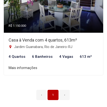
R$ 1.150.000
Casa à Venda com 4 quartos, 613m²
Jardim Guanabara, Rio de Janeiro-RJ
4 Quartos
6 Banheiros
4 Vagas
613 m²
Mais informações
‹
1
›