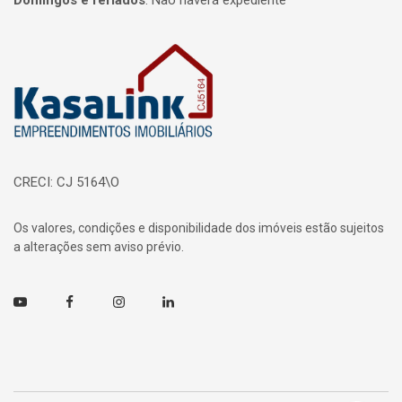
Domingos e feriados
:
Não haverá expediente
Página inicial
CRECI: CJ 5164\O
Os valores, condições e disponibilidade dos imóveis estão sujeitos
a alterações sem aviso prévio.
Youtube
Facebook
Instagram
Linkedin