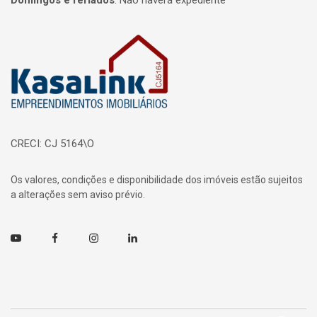
Domingos e feriados
:
Não haverá expediente
Página inicial
CRECI: CJ 5164\O
Os valores, condições e disponibilidade dos imóveis estão sujeitos
a alterações sem aviso prévio.
Youtube
Facebook
Instagram
Linkedin