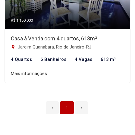
R$ 1.150.000
Casa à Venda com 4 quartos, 613m²
Jardim Guanabara, Rio de Janeiro-RJ
4 Quartos
6 Banheiros
4 Vagas
613 m²
Mais informações
‹
1
›