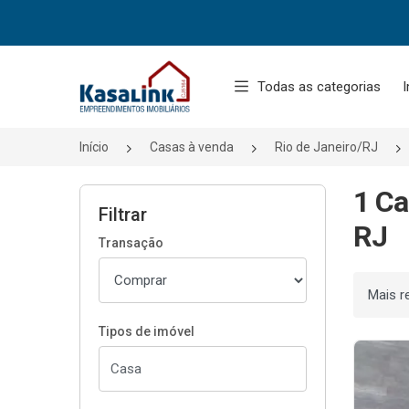
Página inicial
Todas as categorias
I
Início
Casas à venda
Rio de Janeiro/RJ
1 Ca
Filtrar
RJ
Transação
Ordenar
Tipos de imóvel