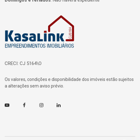
Domingos e feriados
:
Não haverá expediente
Página inicial
CRECI: CJ 5164\O
Os valores, condições e disponibilidade dos imóveis estão sujeitos
a alterações sem aviso prévio.
Youtube
Facebook
Instagram
Linkedin