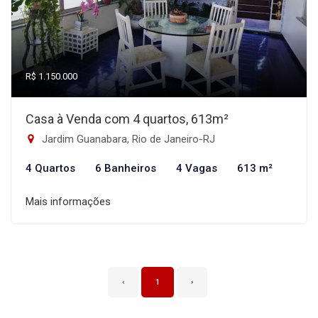
R$ 1.150.000
Casa à Venda com 4 quartos, 613m²
Jardim Guanabara, Rio de Janeiro-RJ
4 Quartos
6 Banheiros
4 Vagas
613 m²
Mais informações
‹
1
›