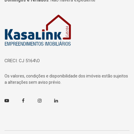
Domingos e feriados
:
Não haverá expediente
Página inicial
CRECI: CJ 5164\O
Os valores, condições e disponibilidade dos imóveis estão sujeitos
a alterações sem aviso prévio.
Youtube
Facebook
Instagram
Linkedin