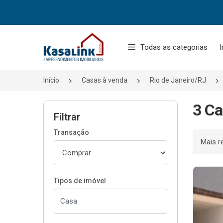
Página inicial
Todas as categorias
I
Início
Casas à venda
Rio de Janeiro/RJ
3 Ca
Filtrar
Transação
Ordenar
Tipos de imóvel