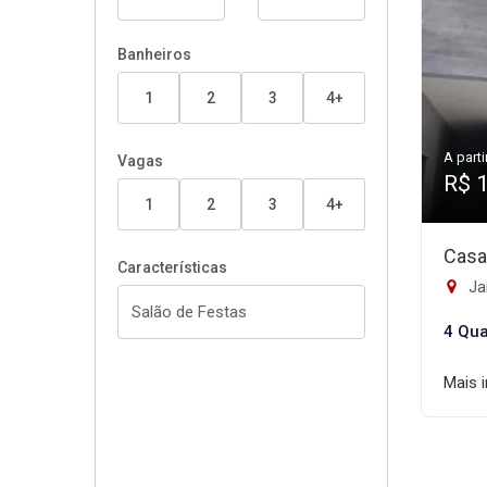
Banheiros
1
2
3
4+
A parti
Vagas
R$ 
1
2
3
4+
Casa
Características
Ja
4 Qua
Mais 