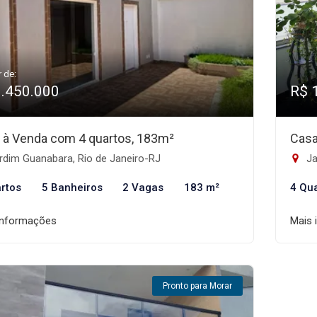
r de:
1.450.000
R$ 
 à Venda com 4 quartos, 183m²
Casa
rdim Guanabara, Rio de Janeiro-RJ
Ja
rtos
5 Banheiros
2 Vagas
183 m²
4 Qu
informações
Mais 
Pronto para Morar