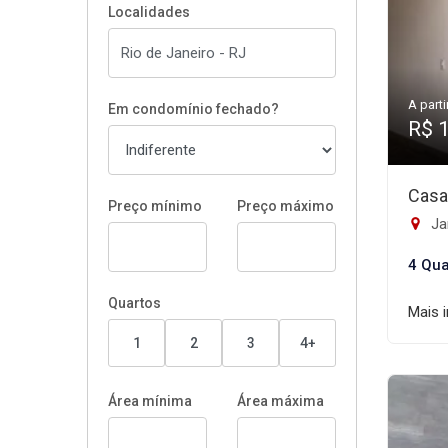
Localidades
A parti
Em condomínio fechado?
R$ 
Casa
Preço mínimo
Preço máximo
Ja
4 Qua
Quartos
Mais 
1
2
3
4+
Área mínima
Área máxima