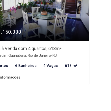
1.150.000
 à Venda com 4 quartos, 613m²
rdim Guanabara, Rio de Janeiro-RJ
artos
6 Banheiros
4 Vagas
613 m²
informações