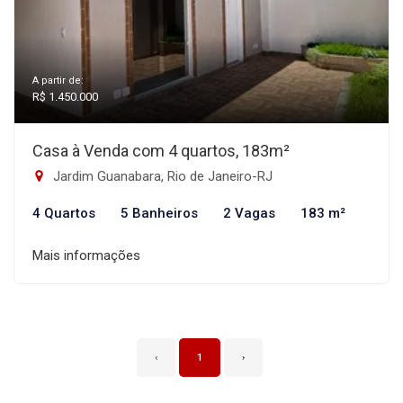
A partir de:
R$ 1.450.000
Casa à Venda com 4 quartos, 183m²
Jardim Guanabara, Rio de Janeiro-RJ
4 Quartos
5 Banheiros
2 Vagas
183 m²
Mais informações
‹
1
›