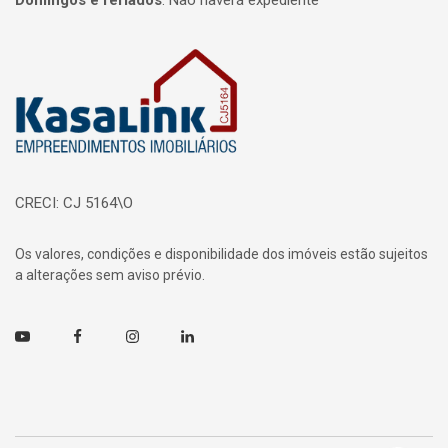
Domingos e feriados
:
Não haverá expediente
Página inicial
CRECI: CJ 5164\O
Os valores, condições e disponibilidade dos imóveis estão sujeitos
a alterações sem aviso prévio.
Youtube
Facebook
Instagram
Linkedin