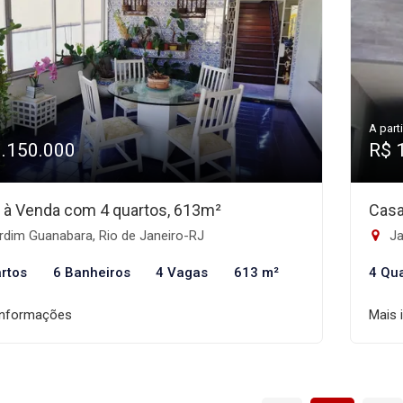
A parti
1.150.000
R$ 
 à Venda com 4 quartos, 613m²
Casa
rdim Guanabara, Rio de Janeiro-RJ
Ja
rtos
6 Banheiros
4 Vagas
613 m²
4 Qu
informações
Mais 