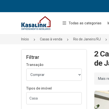
Página inicial
Todas as categorias
I
Início
Casas à venda
Rio de Janeiro/RJ
2 Ca
Filtrar
de J
Transação
Ordenar
Tipos de imóvel