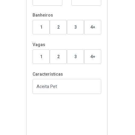
Banheiros
1
2
3
4+
Vagas
1
2
3
4+
Características