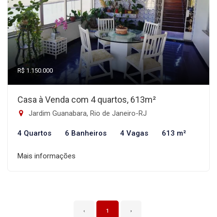
R$ 1.150.000
Casa à Venda com 4 quartos, 613m²
Jardim Guanabara, Rio de Janeiro-RJ
4 Quartos
6 Banheiros
4 Vagas
613 m²
Mais informações
‹
1
›