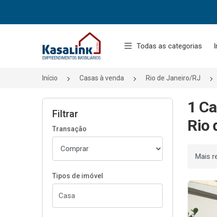
Página inicial
Todas as categorias
I
Início
Casas à venda
Rio de Janeiro/RJ
1 Ca
Filtrar
Rio 
Transação
Ordenar
Tipos de imóvel