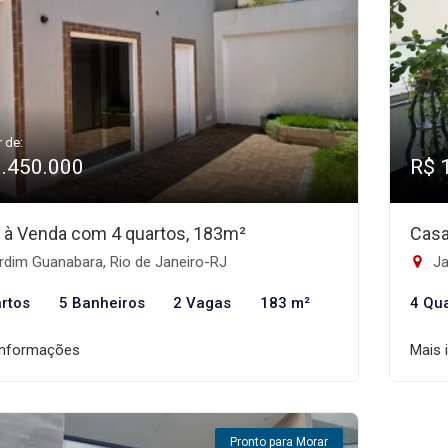
r de:
1.450.000
R$ 
 à Venda com 4 quartos, 183m²
Casa
rdim Guanabara, Rio de Janeiro-RJ
Ja
rtos
5 Banheiros
2 Vagas
183 m²
4 Qu
informações
Mais 
Pronto para Morar