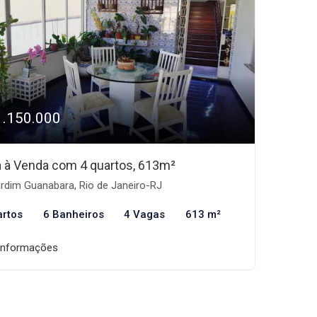
1.150.000
 à Venda com 4 quartos, 613m²
rdim Guanabara, Rio de Janeiro-RJ
artos
6 Banheiros
4 Vagas
613 m²
informações