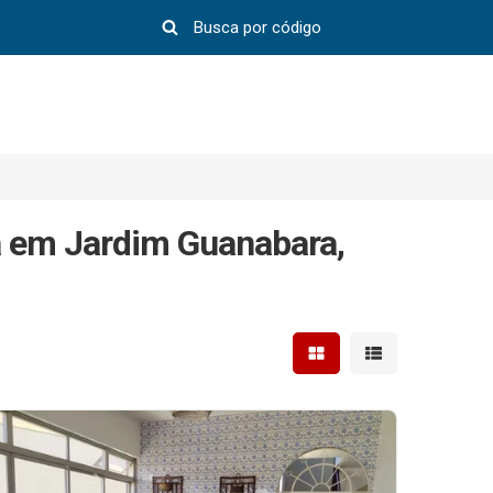
 em Jardim Guanabara,
Mostrar resultados em 
Mostrar resultad