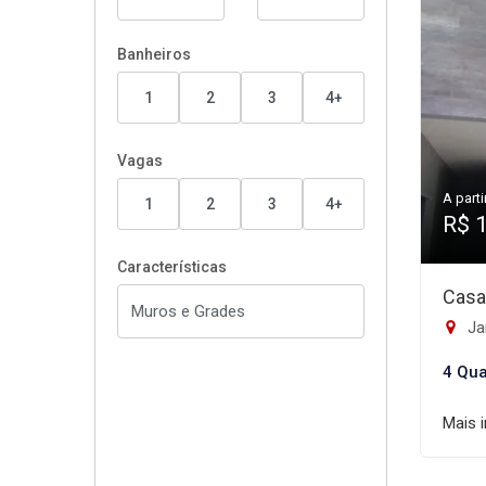
Banheiros
1
2
3
4+
Vagas
A parti
1
2
3
4+
R$ 
Características
Casa
Ja
4 Qua
Mais 