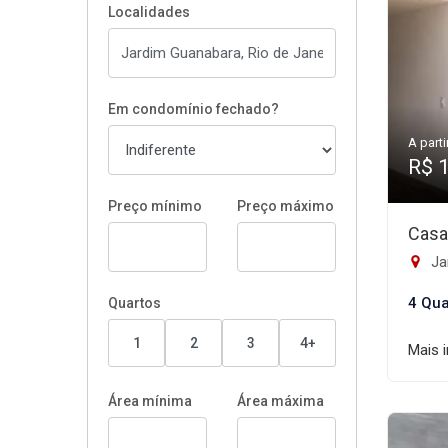
Localidades
Em condomínio fechado?
A parti
R$ 
Preço mínimo
Preço máximo
Casa
Ja
4 Qua
Quartos
1
2
3
4+
Mais 
Área mínima
Área máxima