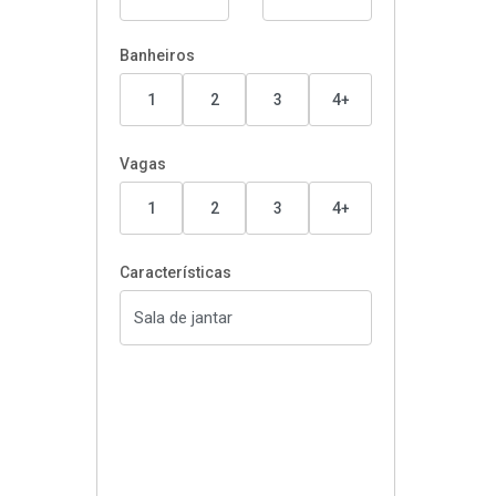
Banheiros
1
2
3
4+
Vagas
1
2
3
4+
Características