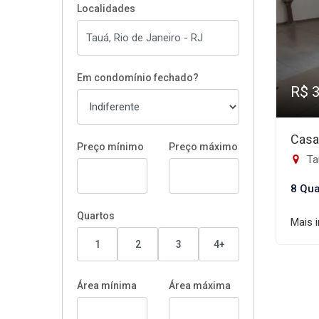
Localidades
Em condomínio fechado?
R$ 
Casa
Preço mínimo
Preço máximo
Tau
8 Qua
Quartos
Mais 
1
2
3
4+
Área mínima
Área máxima