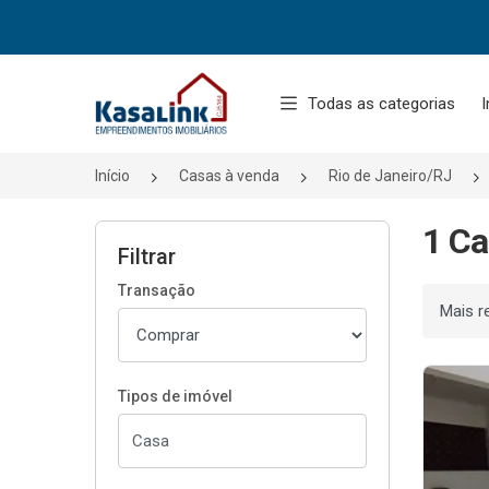
Página inicial
Todas as categorias
I
Início
Casas à venda
Rio de Janeiro/RJ
1 Ca
Filtrar
Transação
Ordenar
Tipos de imóvel