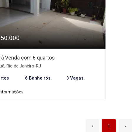
350.000
 à Venda com 8 quartos
á, Rio de Janeiro-RJ
rtos
6 Banheiros
3 Vagas
informações
‹
1
›