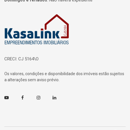
Domingos e feriados
:
Não haverá expediente
Página inicial
CRECI: CJ 5164\O
Os valores, condições e disponibilidade dos imóveis estão sujeitos
a alterações sem aviso prévio.
Youtube
Facebook
Instagram
Linkedin