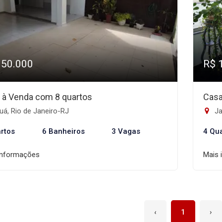
350.000
R$ 
 à Venda com 8 quartos
Casa
á, Rio de Janeiro-RJ
Ja
rtos
6 Banheiros
3 Vagas
4 Qu
informações
Mais 
‹
1
›