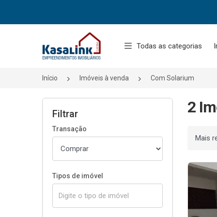
Página inicial
Todas as categorias
I
Início
Imóveis à venda
Com Solarium
2 Im
Filtrar
Transação
Ordenar
Tipos de imóvel