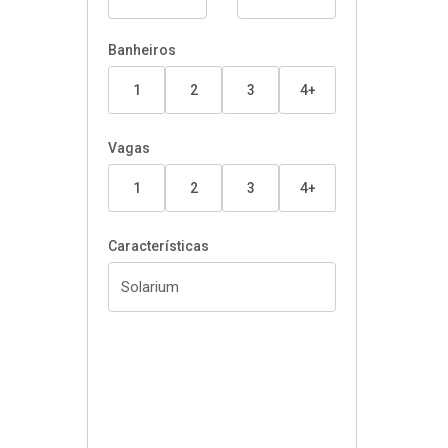
Banheiros
1
2
3
4+
Vagas
1
2
3
4+
Características