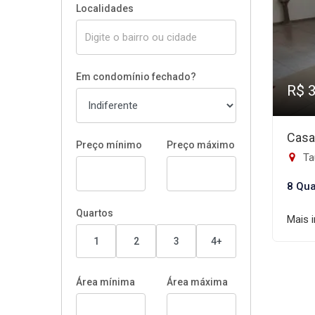
Localidades
Em condomínio fechado?
R$ 
Casa
Preço mínimo
Preço máximo
Tau
8 Qua
Quartos
Mais 
1
2
3
4+
Área mínima
Área máxima