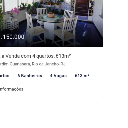
1.150.000
 à Venda com 4 quartos, 613m²
rdim Guanabara, Rio de Janeiro-RJ
artos
6 Banheiros
4 Vagas
613 m²
informações