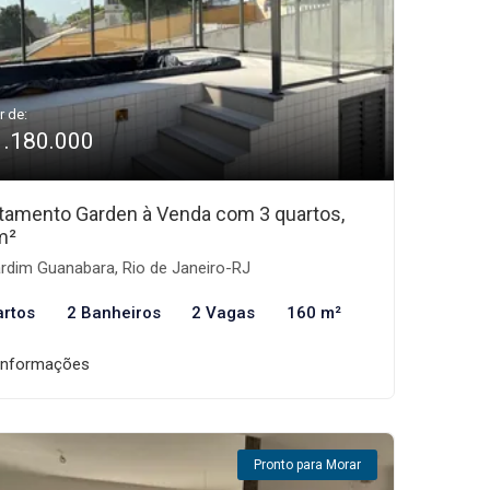
r de:
1.180.000
tamento Garden à Venda com 3 quartos,
m²
rdim Guanabara, Rio de Janeiro-RJ
artos
2 Banheiros
2 Vagas
160 m²
informações
Pronto para Morar