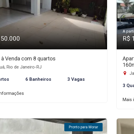
A parti
350.000
R$ 
 à Venda com 8 quartos
Apar
160
á, Rio de Janeiro-RJ
Ja
rtos
6 Banheiros
3 Vagas
3 Qu
informações
Mais 
Pronto para Morar