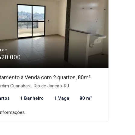
r de:
620.000
tamento à Venda com 2 quartos, 80m²
rdim Guanabara, Rio de Janeiro-RJ
artos
1 Banheiro
1 Vaga
80 m²
informações