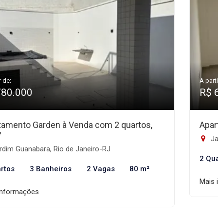
r de:
A parti
780.000
R$ 
tamento Garden à Venda com 2 quartos,
Apar
²
Ja
rdim Guanabara, Rio de Janeiro-RJ
2 Qu
rtos
3 Banheiros
2 Vagas
80 m²
Mais 
informações