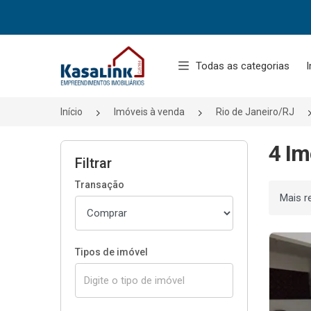
Página inicial
Todas as categorias
I
Início
Imóveis à venda
Rio de Janeiro/RJ
4 Im
Filtrar
Transação
Ordenar
Tipos de imóvel