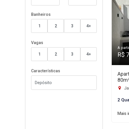
Banheiros
1
2
3
4+
Vagas
A parti
R$ 
1
2
3
4+
Características
Apar
80m
Ja
2 Qua
Mais 