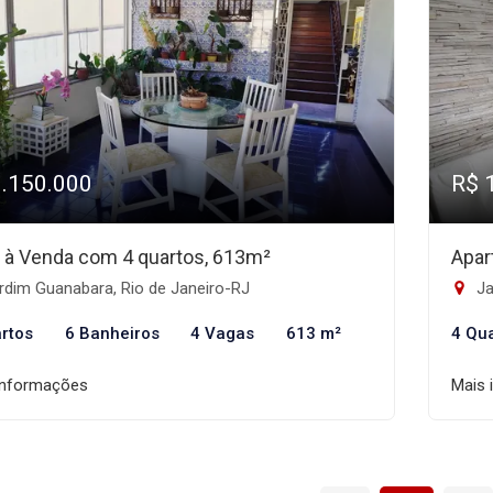
1.150.000
R$ 
 à Venda com 4 quartos, 613m²
Apar
rdim Guanabara, Rio de Janeiro-RJ
Ja
rtos
6 Banheiros
4 Vagas
613 m²
4 Qu
informações
Mais 