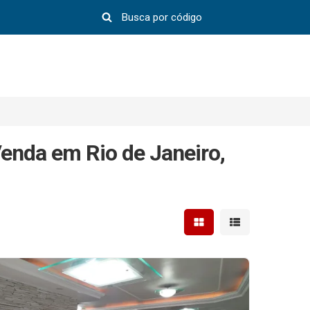
enda em Rio de Janeiro,
Mostrar resultados em 
Mostrar resultad