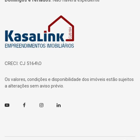
Domingos e feriados
:
Não haverá expediente
Página inicial
CRECI: CJ 5164\O
Os valores, condições e disponibilidade dos imóveis estão sujeitos
a alterações sem aviso prévio.
Youtube
Facebook
Instagram
Linkedin