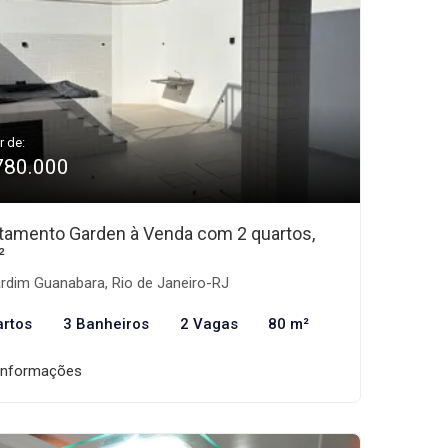
r de:
780.000
tamento Garden à Venda com 2 quartos,
²
rdim Guanabara, Rio de Janeiro-RJ
artos
3 Banheiros
2 Vagas
80 m²
informações