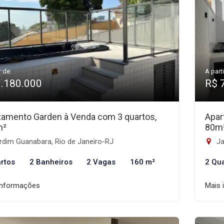
r de:
A parti
1.180.000
R$ 
tamento Garden à Venda com 3 quartos,
Apar
m²
80m
rdim Guanabara, Rio de Janeiro-RJ
Ja
rtos
2 Banheiros
2 Vagas
160 m²
2 Qu
informações
Mais 