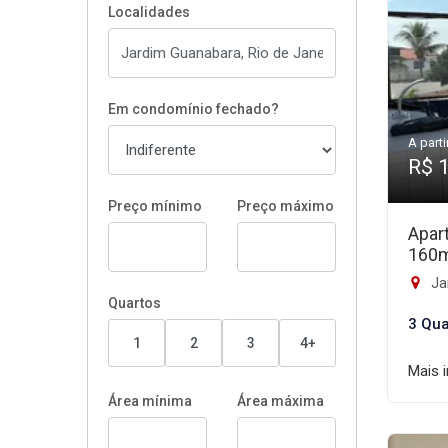
Localidades
Em condomínio fechado?
A parti
R$ 
Preço mínimo
Preço máximo
Apar
160
Ja
Quartos
3 Qua
1
2
3
4+
Mais 
Área mínima
Área máxima