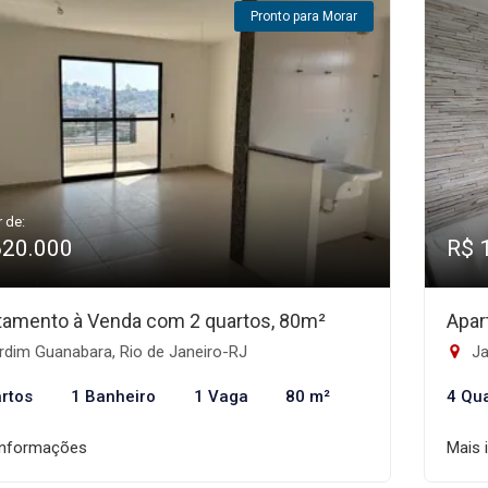
Pronto para Morar
r de:
620.000
R$ 
tamento à Venda com 2 quartos, 80m²
Apar
rdim Guanabara, Rio de Janeiro-RJ
Ja
rtos
1 Banheiro
1 Vaga
80 m²
4 Qu
informações
Mais 