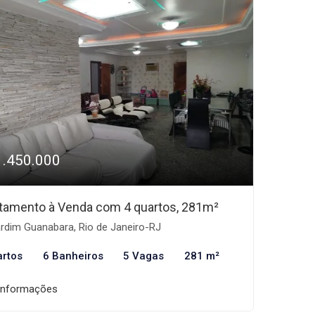
1.450.000
tamento à Venda com 4 quartos, 281m²
rdim Guanabara, Rio de Janeiro-RJ
artos
6 Banheiros
5 Vagas
281 m²
informações