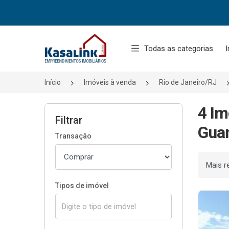
Página inicial
Todas as categorias
I
Início
Imóveis à venda
Rio de Janeiro/RJ
4 I
Filtrar
Guan
Transação
Ordenar
Tipos de imóvel