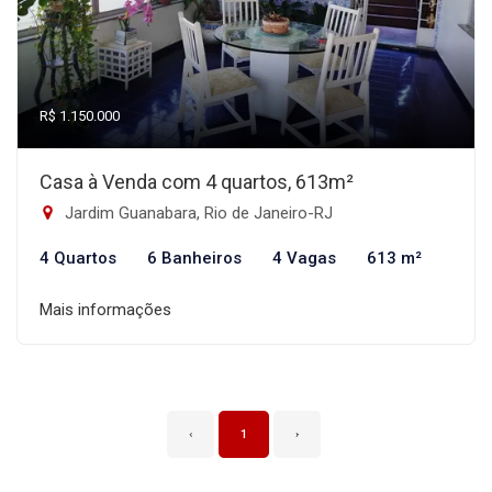
R$ 1.150.000
Casa à Venda com 4 quartos, 613m²
Jardim Guanabara, Rio de Janeiro-RJ
4 Quartos
6 Banheiros
4 Vagas
613 m²
Mais informações
‹
1
›