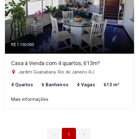
R$ 1.150.000
Casa à Venda com 4 quartos, 613m²
Jardim Guanabara, Rio de Janeiro-RJ
4 Quartos
6 Banheiros
4 Vagas
613 m²
Mais informações
‹
1
›