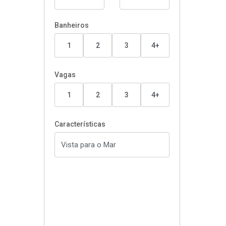
Banheiros
1
2
3
4+
Vagas
1
2
3
4+
Características