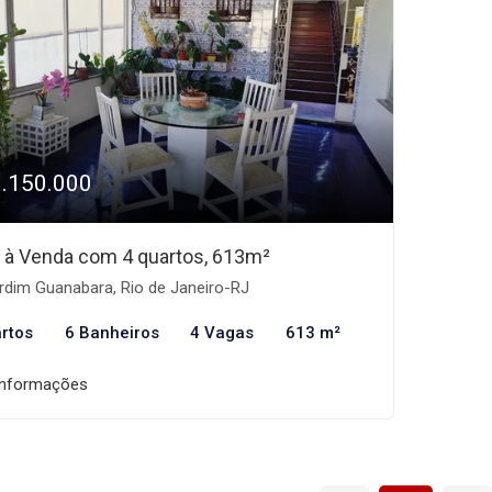
1.150.000
 à Venda com 4 quartos, 613m²
rdim Guanabara, Rio de Janeiro-RJ
rtos
6 Banheiros
4 Vagas
613 m²
informações