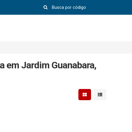
da em Jardim Guanabara,
Mostrar resultados em 
Mostrar resultad