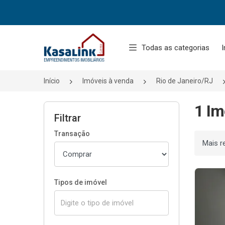
Página inicial
Todas as categorias
I
Início
Imóveis à venda
Rio de Janeiro/RJ
1 Im
Filtrar
Transação
Ordenar
Tipos de imóvel