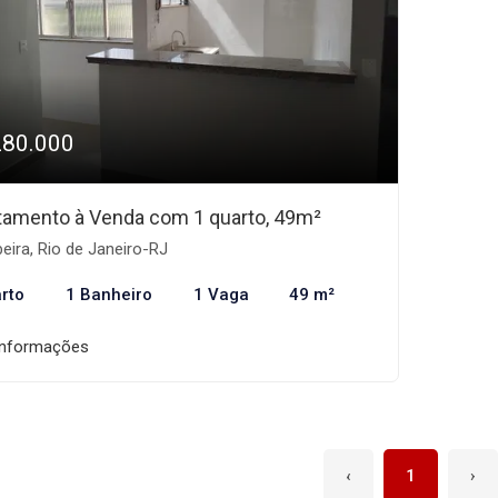
280.000
tamento à Venda com 1 quarto, 49m²
eira, Rio de Janeiro-RJ
rto
1 Banheiro
1 Vaga
49 m²
informações
‹
1
›