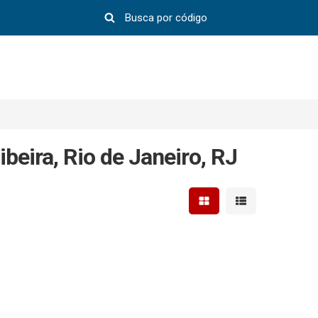
eira, Rio de Janeiro, RJ
Mostrar resultados em 
Mostrar resultad