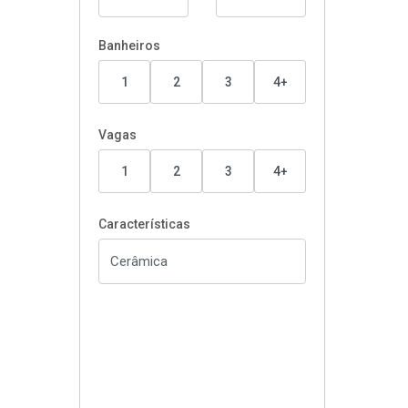
Banheiros
1
2
3
4+
Vagas
1
2
3
4+
Características