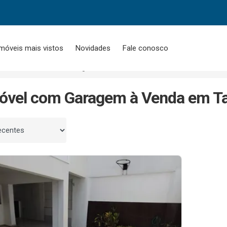
móveis mais vistos
Novidades
Fale conosco
Tauá
Com Garagem
óvel com Garagem à Venda em Tau
 por