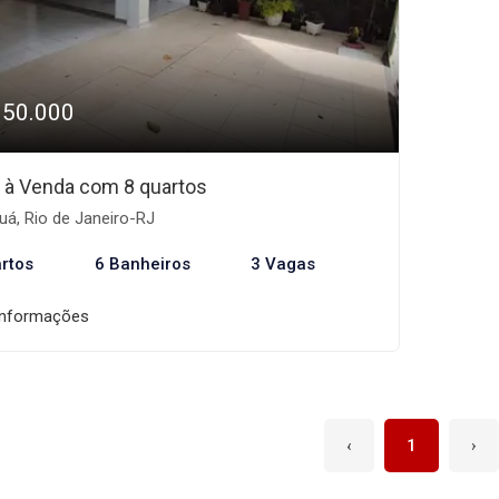
350.000
 à Venda com 8 quartos
á, Rio de Janeiro-RJ
rtos
6 Banheiros
3 Vagas
informações
‹
1
›