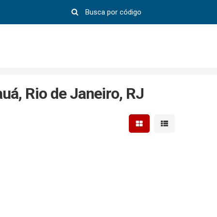
á, Rio de Janeiro, RJ
Mostrar resultados em 
Mostrar resultad