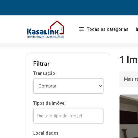
Página inicial
Todas as categorias
I
Início
Imóveis à venda
Rio de Janeiro/RJ
1 Im
Filtrar
Transação
Ordenar
Tipos de imóvel
Localidades