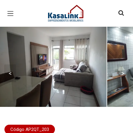
Página inicial
<
>
Código AP2QT_203