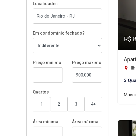
Localidades
Em condomínio fechado?
R$ 
Apar
Preço mínimo
Preço máximo
Ilh
3 Qua
Quartos
Mais 
1
2
3
4+
Área mínima
Área máxima