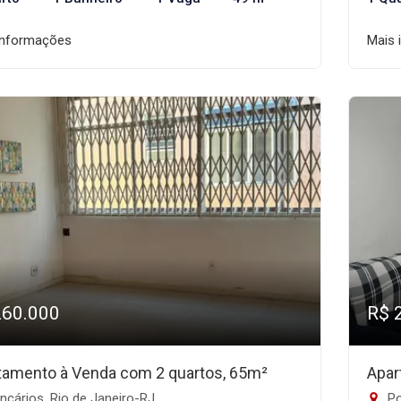
informações
Mais 
260.000
R$ 
tamento à Venda com 2 quartos, 65m²
Apar
cários, Rio de Janeiro-RJ
Po