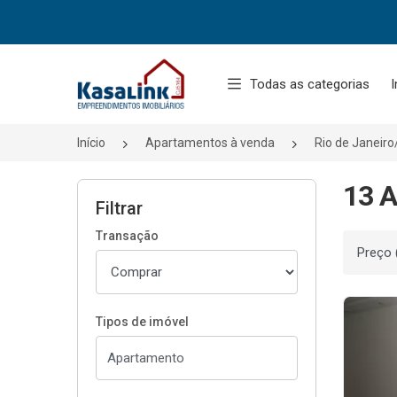
Página inicial
Todas as categorias
I
Início
Apartamentos à venda
Rio de Janeir
13 A
Filtrar
Transação
Ordenar
Tipos de imóvel