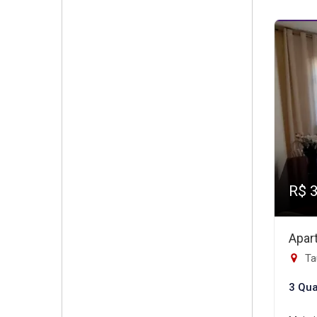
R$ 
Apar
Tau
3 Qua