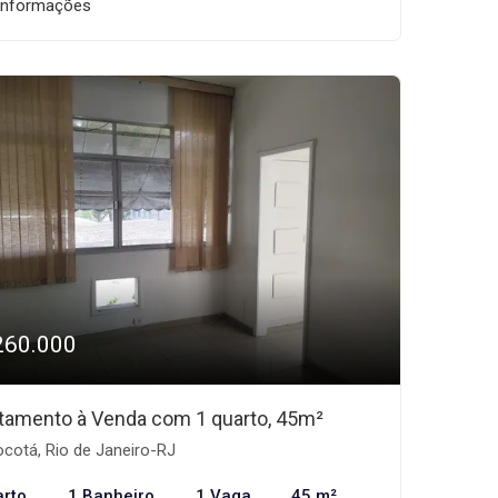
informações
260.000
tamento à Venda com 1 quarto, 45m²
cotá, Rio de Janeiro-RJ
arto
1 Banheiro
1 Vaga
45 m²