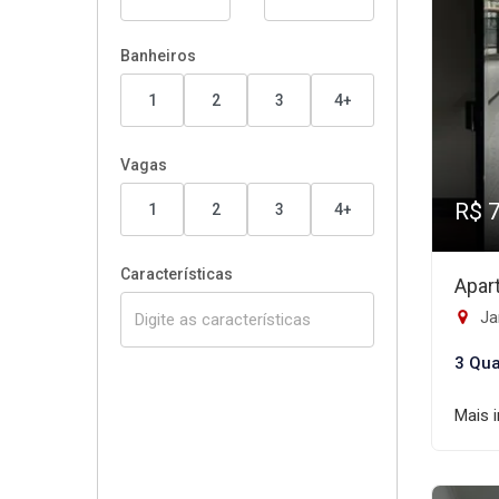
Banheiros
1
2
3
4+
Vagas
R$ 
1
2
3
4+
Características
Apar
Jar
3 Qua
Mais 