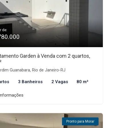
r de:
780.000
tamento Garden à Venda com 2 quartos,
²
rdim Guanabara, Rio de Janeiro-RJ
artos
3 Banheiros
2 Vagas
80 m²
informações
Pronto para Morar