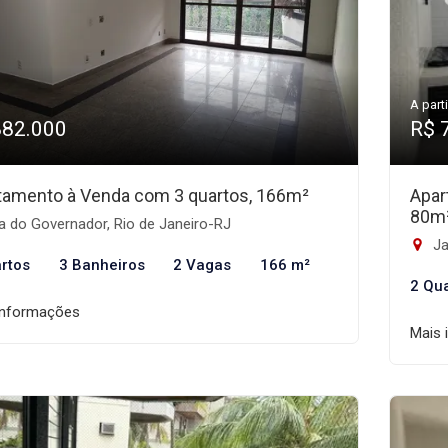
A parti
882.000
R$ 
tamento à Venda com 3 quartos, 166m²
Apar
80m
a do Governador, Rio de Janeiro-RJ
Ja
rtos
3 Banheiros
2 Vagas
166 m²
2 Qu
informações
Mais 