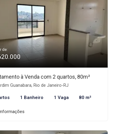
r de:
620.000
tamento à Venda com 2 quartos, 80m²
rdim Guanabara, Rio de Janeiro-RJ
artos
1 Banheiro
1 Vaga
80 m²
informações