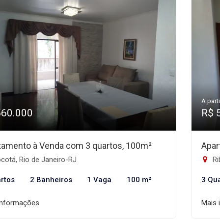
A parti
560.000
R$ 
tamento à Venda com 3 quartos, 100m²
Apar
cotá, Rio de Janeiro-RJ
Ri
rtos
2 Banheiros
1 Vaga
100 m²
3 Qu
informações
Mais 