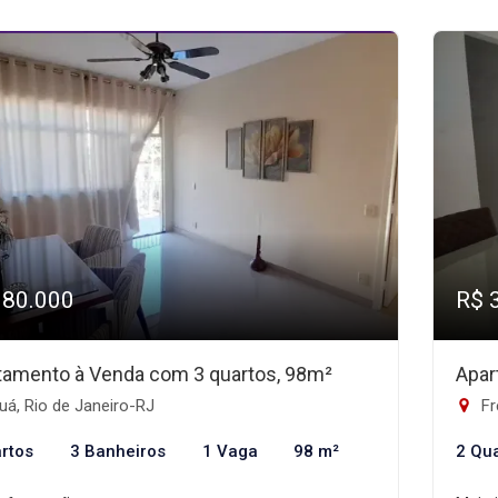
380.000
R$ 
tamento à Venda com 3 quartos, 98m²
Apar
á, Rio de Janeiro-RJ
Fr
rtos
3 Banheiros
1 Vaga
98 m²
2 Qu