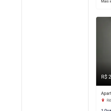
Mais 
R$ 
Apar
Rib
1 Qua