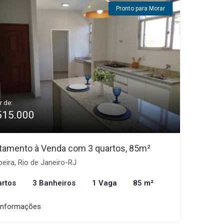
Pronto para Morar
r de:
515.000
tamento à Venda com 3 quartos, 85m²
beira, Rio de Janeiro-RJ
artos
3 Banheiros
1 Vaga
85 m²
informações