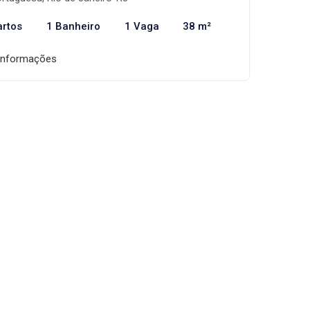
artos
1 Banheiro
1 Vaga
38 m²
informações