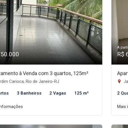
A parti
750.000
R$ 
tamento à Venda com 3 quartos, 125m²
Apar
dim Carioca, Rio de Janeiro-RJ
Ja
rtos
3 Banheiros
2 Vagas
125 m²
2 Qu
informações
Mais 