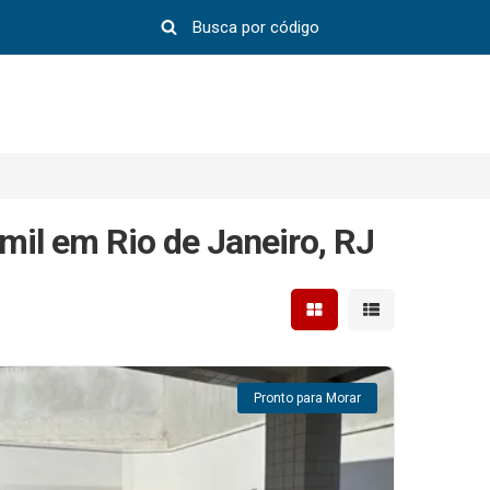
mil em Rio de Janeiro, RJ
Mostrar resultados em 
Mostrar resultad
Pronto para Morar