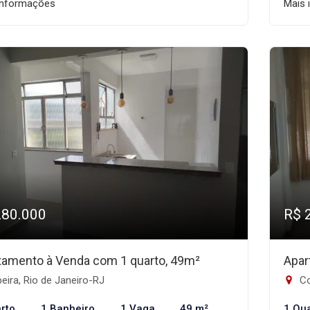
informações
Mais 
280.000
R$ 
tamento à Venda com 1 quarto, 49m²
Apar
eira, Rio de Janeiro-RJ
Co
rto
1 Banheiro
1 Vaga
49 m²
1 Qu