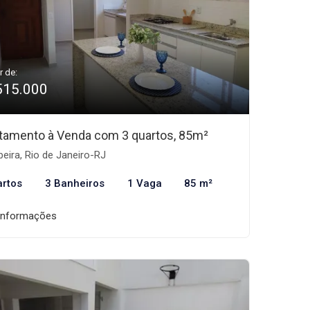
r de:
515.000
tamento à Venda com 3 quartos, 85m²
beira, Rio de Janeiro-RJ
artos
3 Banheiros
1 Vaga
85 m²
informações