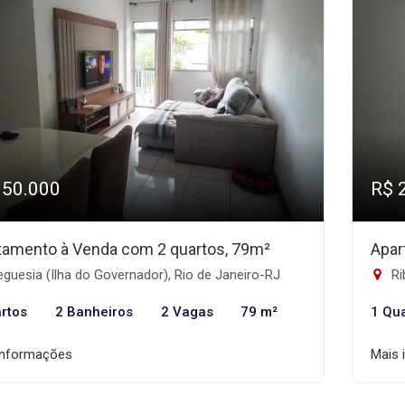
350.000
R$ 
tamento à Venda com 2 quartos, 79m²
Apar
guesia (Ilha do Governador), Rio de Janeiro-RJ
Ri
rtos
2 Banheiros
2 Vagas
79 m²
1 Qu
informações
Mais 