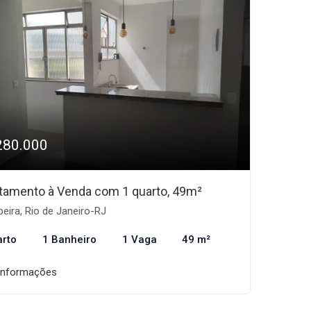
280.000
tamento à Venda com 1 quarto, 49m²
beira, Rio de Janeiro-RJ
arto
1 Banheiro
1 Vaga
49 m²
informações