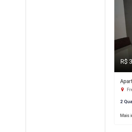
R$ 
Apar
Fre
2 Qua
Mais 