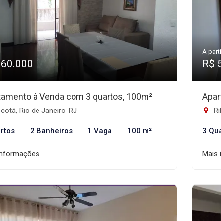
A parti
560.000
R$ 
tamento à Venda com 3 quartos, 100m²
Apar
cotá, Rio de Janeiro-RJ
Ri
rtos
2 Banheiros
1 Vaga
100 m²
3 Qu
informações
Mais 