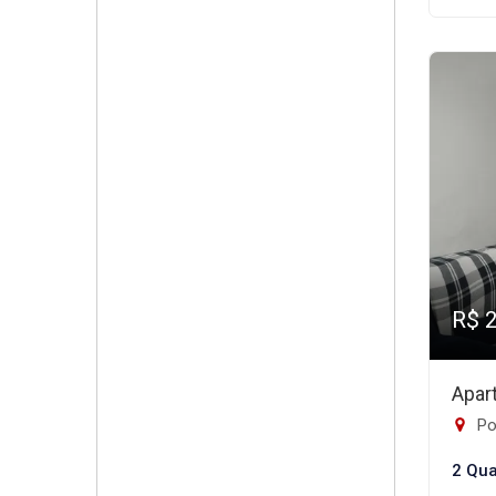
R$ 
Apar
Po
2 Qua