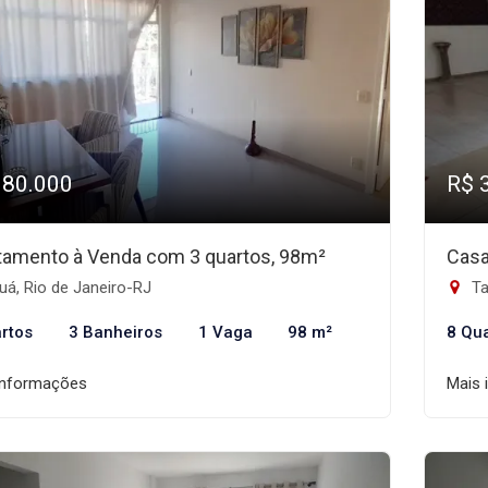
380.000
R$ 
tamento à Venda com 3 quartos, 98m²
Casa
á, Rio de Janeiro-RJ
Ta
rtos
3 Banheiros
1 Vaga
98 m²
8 Qu
informações
Mais 