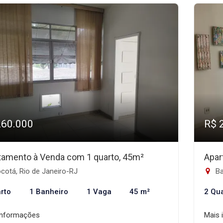
260.000
R$ 
tamento à Venda com 1 quarto, 45m²
Apar
cotá, Rio de Janeiro-RJ
Ba
rto
1 Banheiro
1 Vaga
45 m²
2 Qu
informações
Mais 