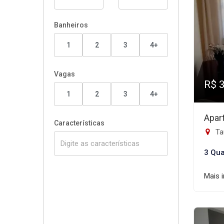
Banheiros
1
2
3
4+
Vagas
R$ 
1
2
3
4+
Apar
Características
Tau
3 Qua
Mais 