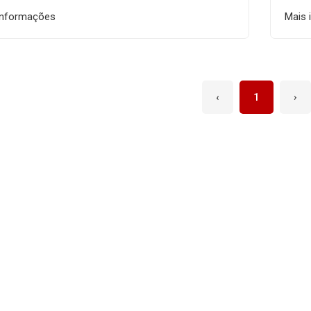
informações
Mais 
‹
1
›