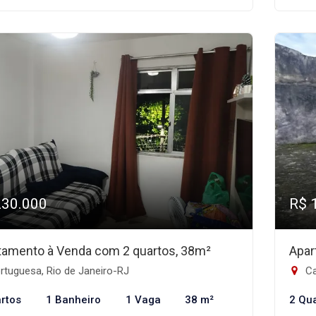
230.000
R$ 
tamento à Venda com 2 quartos, 38m²
Apar
rtuguesa, Rio de Janeiro-RJ
Ca
rtos
1 Banheiro
1 Vaga
38 m²
2 Qu