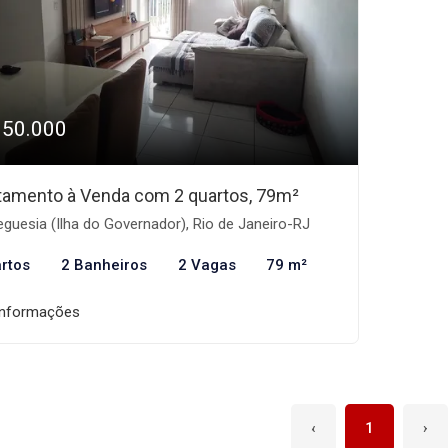
350.000
tamento à Venda com 2 quartos, 79m²
guesia (Ilha do Governador), Rio de Janeiro-RJ
rtos
2 Banheiros
2 Vagas
79 m²
informações
‹
1
›