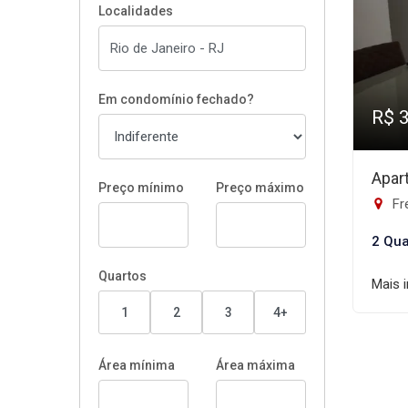
Localidades
Em condomínio fechado?
R$ 
Apar
Preço mínimo
Preço máximo
Fre
2 Qua
Quartos
Mais 
1
2
3
4+
Área mínima
Área máxima