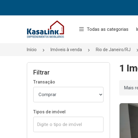
Página inicial
Todas as categorias
I
Início
Imóveis à venda
Rio de Janeiro/RJ
1 Im
Filtrar
Transação
Ordenar
Tipos de imóvel