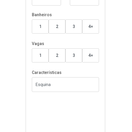
Banheiros
1
2
3
4+
Vagas
1
2
3
4+
Características